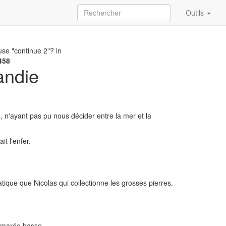
Outils
use "continue 2"? in
458
andie
n'ayant pas pu nous décider entre la mer et la
it l'enfer.
atique que Nicolas qui collectionne les grosses pierres.
à marée basse.