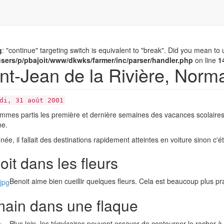
g
: "continue" targeting switch is equivalent to "break". Did you mean to 
sers/p/pbajoit/www/dkwks/farmer/inc/parser/handler.php
on line
1
nt-Jean de la Rivière, Norm
di, 31 août 2001
mes partis les première et dernière semaines des vacances scolaires, 
e.
ée, il fallait des destinations rapidement atteintes en voiture sinon c'éta
it dans les fleurs
Benoit aime bien cueillir quelques fleurs. Cela est beaucoup plus pr
ain dans une flaque
Plus loin, les téméraires peuvent essayer de contourner le rocher 