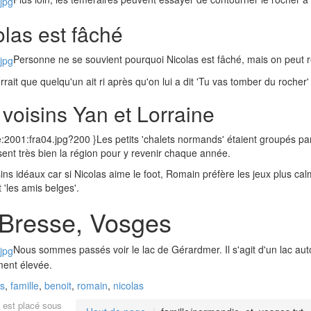
olas est fâché
Personne ne se souvient pourquoi Nicolas est fâché, mais on peut 
urrait que quelqu'un ait ri après qu'on lui a dit 'Tu vas tomber du rocher' 
 voisins Yan et Lorraine
le:2001:fra04.jpg?200 }Les petits 'chalets normands' étaient groupés pa
ent très bien la région pour y revenir chaque année.
ins idéaux car si Nicolas aime le foot, Romain préfère les jeux plus 
 'les amis belges'.
Bresse, Vosges
Nous sommes passés voir le lac de Gérardmer. Il s'agit d'un lac aut
ment élevée.
s
,
famille
,
benoit
,
romain
,
nicolas
i est placé sous