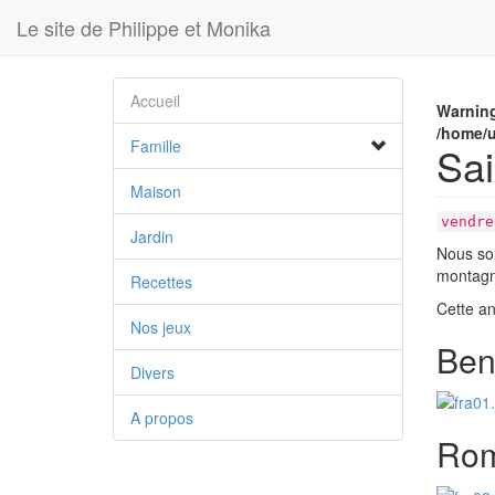
Le site de Philippe et Monika
Accueil
Warnin
/home/u
Famille
Sai
Maison
vendre
Jardin
Nous som
montagn
Recettes
Cette ann
Nos jeux
Beno
Divers
A propos
Rom