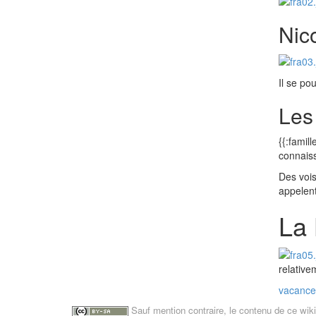
Nic
Il se po
Les
{{:famil
connaiss
Des vois
appelent
La 
relative
vacance
Sauf mention contraire, le contenu de ce wik